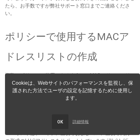
たら、お手数ですが弊社サポート窓口までご連絡くださ
い。
ポリシーで使用するMACア
ドレスリストの作成
複数のポリシーで使用できるように、MACアドレスのリ
ストを作成します。異なるポリシーごとに作成された複数
Cookieは、Webサイトのパフォーマンスを監視し、保
の同じリストよりも、単一のリストの方が容易に管理でき
護された方法でユーザの設定を記憶するために使用し
ます。
ます。
既存のリストに類似するMACリストを作成す
るには、既存のリストを複製して編集します。
OK
詳細情報
MACリストは、ハイフン区切りおよびコロン区切り両方