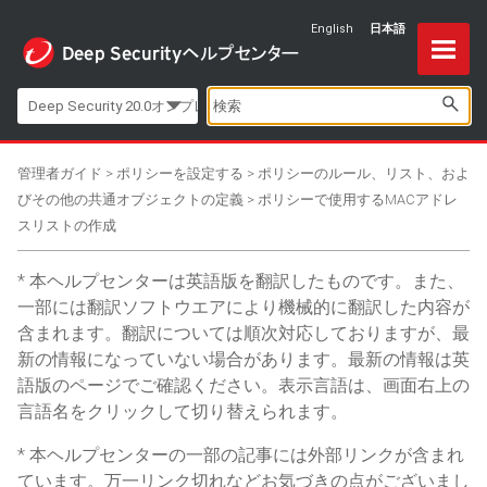
English
日本語
Skip To Main Content
Deep Security 20.0オンプレミス
管理者ガイド
>
ポリシーを設定する
>
ポリシーのルール、リスト、およ
びその他の共通オブジェクトの定義
>
ポリシーで使用するMACアドレ
スリストの作成
本ヘルプセンターは英語版を翻訳したものです。また、
一部には翻訳ソフトウエアにより機械的に翻訳した内容が
含まれます。翻訳については順次対応しておりますが、最
新の情報になっていない場合があります。最新の情報は英
語版のページでご確認ください。表示言語は、画面右上の
言語名をクリックして切り替えられます。
本ヘルプセンターの一部の記事には外部リンクが含まれ
ています。万一リンク切れなどお気づきの点がございまし