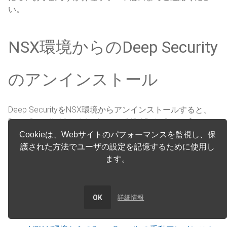
い。
NSX環境からのDeep Security
のアンインストール
Deep SecurityをNSX環境からアンインストールすると、
Deep Security Virtual ApplianceがNSX Data Center for
vSphere (NSX-V) またはNSX-Tから削除され、関連するす
Cookieは、Webサイトのパフォーマンスを監視し、保
べての履歴がDeep Security Managerから削除されます。
護された方法でユーザの設定を記憶するために使用し
ます。
このページのトピック:
Deep Securityを自動的にアンインストールします
OK
詳細情報
NSX-T 3.xからのDeep Securityの手動アンインストー
ル