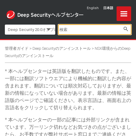
English
日本語
Skip To Main Content
Deep Security 20.0オンプレミス
管理者ガイド
>
Deep Securityのアンインストール
>
NSX環境からのDeep
Securityのアンインストール
本ヘルプセンターは英語版を翻訳したものです。また、
一部には翻訳ソフトウエアにより機械的に翻訳した内容が
含まれます。翻訳については順次対応しておりますが、最
新の情報になっていない場合があります。最新の情報は英
語版のページでご確認ください。表示言語は、画面右上の
言語名をクリックして切り替えられます。
本ヘルプセンターの一部の記事には外部リンクが含まれ
ています。万一リンク切れなどお気づきの点がございまし
たら、お手数ですが弊社サポート窓口までご連絡くださ