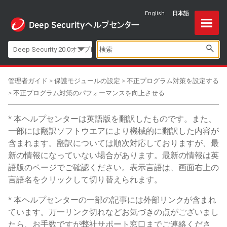
English
日本語
Skip To Main Content
Deep Security 20.0オンプレミス
管理者ガイド
>
保護モジュールの設定
>
不正プログラム対策を設定する
>
不正プログラム対策のパフォーマンスを向上させる
本ヘルプセンターは英語版を翻訳したものです。また、
一部には翻訳ソフトウエアにより機械的に翻訳した内容が
含まれます。翻訳については順次対応しておりますが、最
新の情報になっていない場合があります。最新の情報は英
語版のページでご確認ください。表示言語は、画面右上の
言語名をクリックして切り替えられます。
本ヘルプセンターの一部の記事には外部リンクが含まれ
ています。万一リンク切れなどお気づきの点がございまし
たら、お手数ですが弊社サポート窓口までご連絡くださ