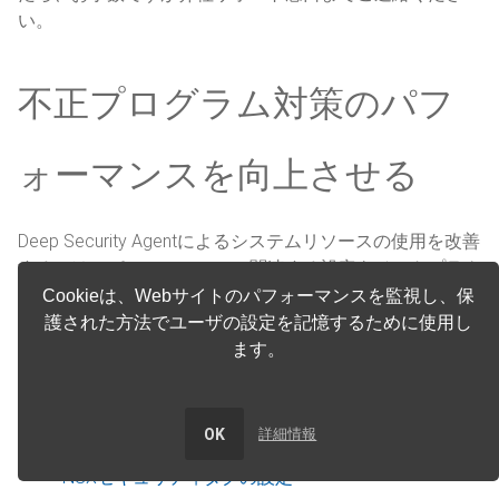
い。
不正プログラム対策のパフ
ォーマンスを向上させる
Deep Security Agentによるシステムリソースの使用を改善
するには、パフォーマンスに関連する設定をベストプラク
ティスに従って最適化します。
Cookieは、Webサイトのパフォーマンスを監視し、保
護された方法でユーザの設定を記憶するために使用し
関連項目:
ます。
高度な攻撃コードの除外を設定する
ファイルのハッシュダイジェストにより不正プログ
OK
詳細情報
ラムファイルを特定する
NSXセキュリティタグの設定